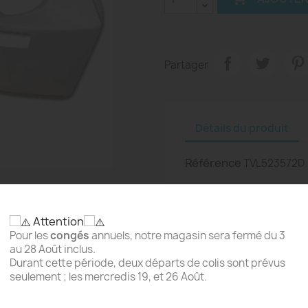
Partager
Détails du produit
Référence
TVL523572D
Attention
Pour les
congés
annuels, notre magasin sera fermé du 3
au 28 Août inclus.
Durant cette période, deux départs de colis sont prévus
seulement ; les mercredis 19, et 26 Août.