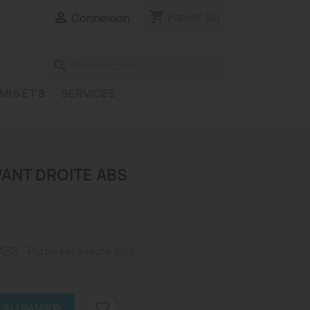
shopping_cart

Panier
(0)
Connexion
search
MI 6 ET 8
SERVICES
AVANT DROITE ABS
ABS - Partie extérieure seul
favorite_border
 AU PANIER