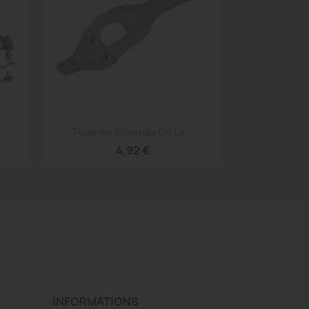
Aperçu rapide

.
Poignée Centrale De La...
4,92 €
INFORMATIONS