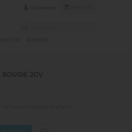
shopping_cart

Panier
(0)
Connexion
search
MI 6 ET 8
SERVICES
E BOUGIE 2CV
( se fixe sur la potence de phare )
favorite_border
 AU PANIER