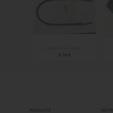
Aperçu rapide

Câble De Frein À Main...
8,78 €
Facebook
PRODUITS
NOTR