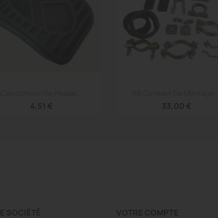
Aperçu rapide
Aperçu rapide


Caoutchouc De Pédale...
Kit Complet De Montage..
4,51 €
33,00 €
E SOCIÉTÉ
VOTRE COMPTE