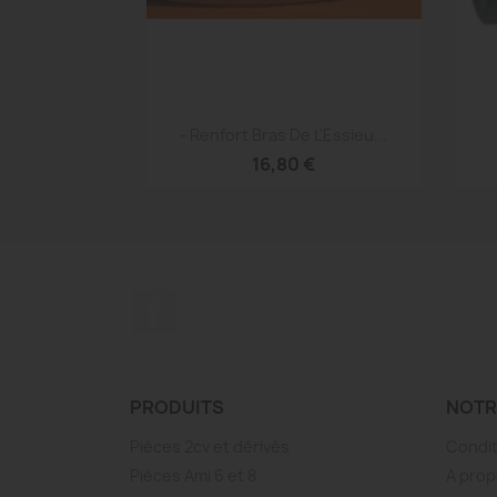
Aperçu rapide

- Renfort Bras De L'Essieu...
16,80 €
Facebook
PRODUITS
NOTR
Pièces 2cv et dérivés
Condit
Pièces Ami 6 et 8
A prop