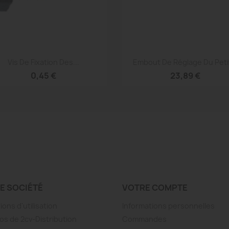
Aperçu rapide
Aperçu rapide


Vis De Fixation Des...
Embout De Réglage Du Petit
0,45 €
23,89 €
E SOCIÉTÉ
VOTRE COMPTE
ions d'utilisation
Informations personnelles
os de 2cv-Distribution
Commandes