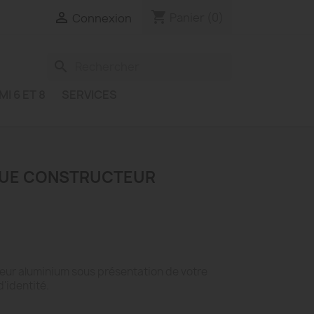
shopping_cart

Panier
(0)
Connexion
search
MI 6 ET 8
SERVICES
QUE CONSTRUCTEUR
eur aluminium sous présentation de votre
d'identité.