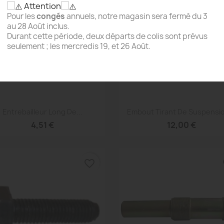
Attention
Pour les
congés
annuels, notre magasin sera fermé du 3
au 28 Août inclus.
Durant cette période, deux départs de colis sont prévus
seulement ; les mercredis 19, et 26 Août.
Aperçu rapide
Aperçu rapide


Entrebailleur Long De...
Embout Tirant De Suspensio
4,51 €
12,00 €
favorite_border
fa