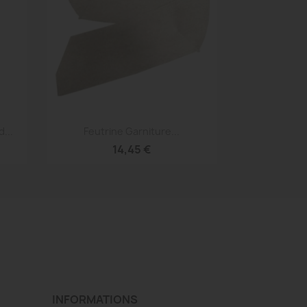
Aperçu rapide

...
Feutrine Garniture...
14,45 €
INFORMATIONS