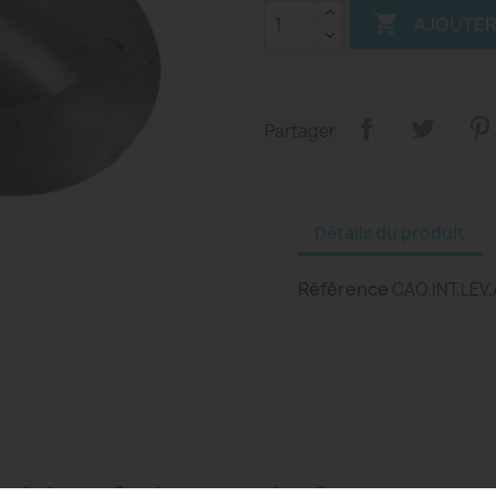

AJOUTER
Partager
Détails du produit
Référence
CAO.INT.LEV