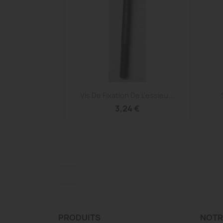
Aperçu rapide

Vis De Fixation De L'essieu...
3,24 €
Facebook
PRODUITS
NOTR