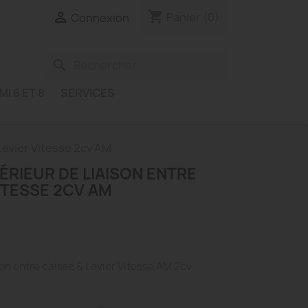
shopping_cart

Panier
(0)
Connexion
search
MI 6 ET 8
SERVICES
Levier Vitesse 2cv AM
RIEUR DE LIAISON ENTRE
VITESSE 2CV AM
on entre caisse & Levier Vitesse AM 2cv