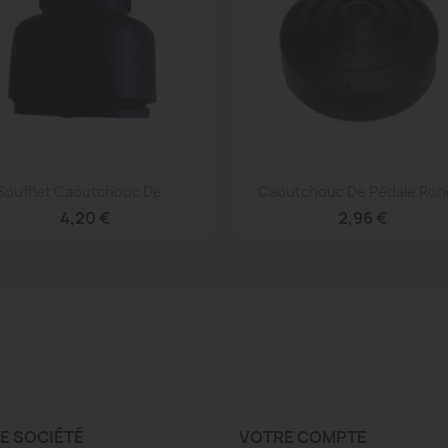
Aperçu rapide
Aperçu rapide


Soufflet Caoutchouc De...
Caoutchouc De Pédale Rond
4,20 €
2,96 €
E SOCIÉTÉ
VOTRE COMPTE