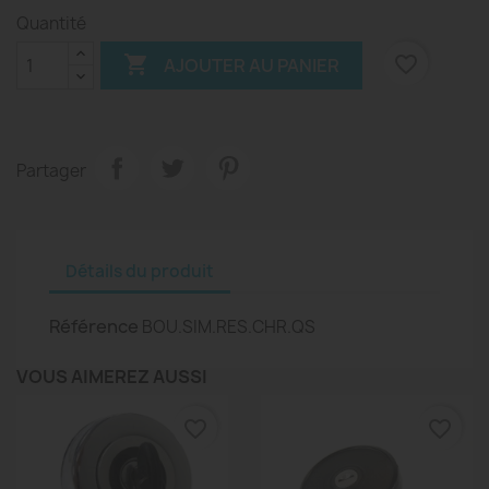
Quantité

favorite_border
AJOUTER AU PANIER
Partager
Détails du produit
Référence
BOU.SIM.RES.CHR.QS
VOUS AIMEREZ AUSSI
favorite_border
favorite_border