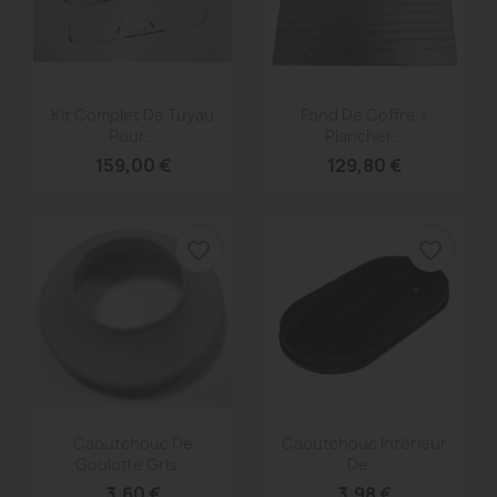
Aperçu rapide
Aperçu rapide


Kit Complet De Tuyau
Fond De Coffre +
Pour...
Plancher...
159,00 €
129,80 €
favorite_border
favorite_border
Aperçu rapide
Aperçu rapide


Caoutchouc De
Caoutchouc Intérieur
Goulotte Gris...
De...
3,60 €
3,98 €