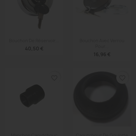
Aperçu rapide
Aperçu rapide


Bouchon De Réservoir...
Bouchon Avec Verrou
Pour...
40,50 €
16,96 €
favorite_border
favorite_border
Aperçu rapide
Aperçu rapide


Manchon Caoutchouc
Caoutchouc De Goulotte