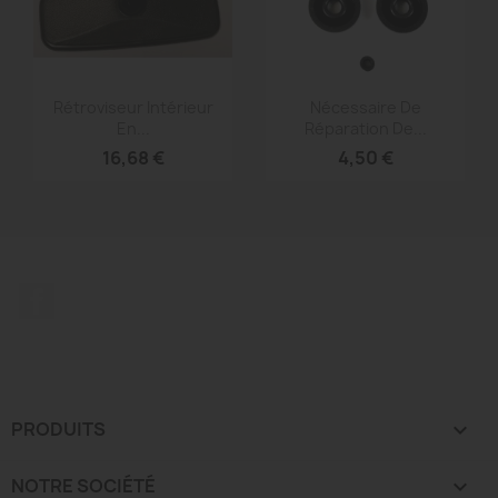
Aperçu rapide
Aperçu rapide


Rétroviseur Intérieur
Nécessaire De
En...
Réparation De...
16,68 €
4,50 €
Facebook
PRODUITS

NOTRE SOCIÉTÉ
