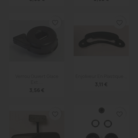
favorite_border
favorite_border
Aperçu rapide
Aperçu rapide


Verrou Ouvert Glace
Enjoliveur En Plastique...
Ext....
3,11 €
3,56 €
favorite_border
favorite_border