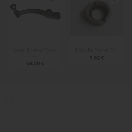
Aperçu rapide
Aperçu rapide


Levier En Acier Forgé
Ecrou De Pignon De...
De...
5,62 €
68,00 €
Facebook