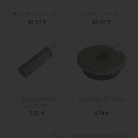
Aperçu rapide
Aperçu rapide


Silent Bloc Ou Support...
Embout De Barre De...
10,50 €
24,70 €
favorite_border
favorite_border
Aperçu rapide
Aperçu rapide


Grand Couteau De
Caoutchouc De Butée
Suspension...
De...
2,55 €
9,78 €
favorite_border
favorite_border