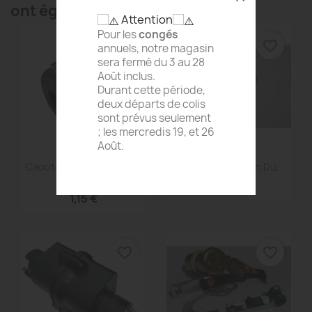
ont également acheté...
Attention
Pour les
congés
favorite_border
favorite_border
annuels, notre magasin
sera fermé du 3 au 28
Août inclus.
Durant cette période,
deux départs de colis
sont prévus seulement
; les mercredis 19, et 26
Août.
Aperçu rapide
Aperçu rapide


Caoutchouc De Biellette
Ressort À Traction Du...
Ou...
1,99 €
1,15 €
favorite_border
favorite_border