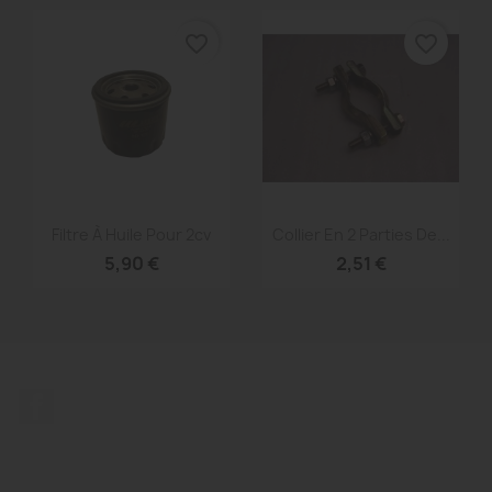
favorite_border
favorite_border
Aperçu rapide
Aperçu rapide


Filtre À Huile Pour 2cv
Collier En 2 Parties De...
5,90 €
2,51 €
Facebook