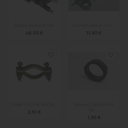
Aperçu rapide
Aperçu rapide


Bobine Sèche 12 Volt
Condensateur + Vis...
46,50 €
11,90 €
favorite_border
favorite_border
Aperçu rapide
Aperçu rapide


Collier En 2 Parties De...
Anneau Caoutchouc
De...
2,51 €
1,90 €