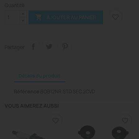
Quantité

favorite_border
AJOUTER AU PANIER
Partager
Détails du produit
Référence
BOB12NR.STD.SEC.2CVD
VOUS AIMEREZ AUSSI
favorite_border
favorite_border