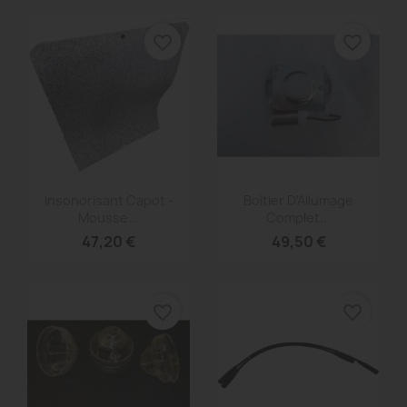
favorite_border
favorite_border
Aperçu rapide
Aperçu rapide


Insonorisant Capot -
Boîtier D'Allumage
Mousse...
Complet...
47,20 €
49,50 €
favorite_border
favorite_border