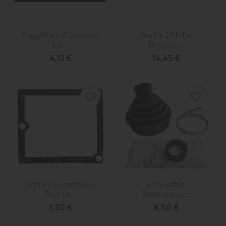
Aperçu rapide
Aperçu rapide


Capuchon - Cabochon
Jeu De 2 Fils De
Du...
Bougies...
4,12 €
14,45 €
favorite_border
favorite_border
Aperçu rapide
Aperçu rapide


Joint En Caoutchouc
Kit Soufflet
Pour Le...
Caoutchouc...
1,30 €
8,50 €