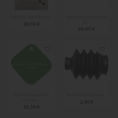
Aperçu rapide
Aperçu rapide


Pochette Joint Moteur...
Set Pour La Fixation De
La...
28,00 €
45,00 €
favorite_border
favorite_border
Aperçu rapide
Aperçu rapide


Pot De Peinture AC
Soufflet Caoutchouc...
Citroën...
2,90 €
50,30 €