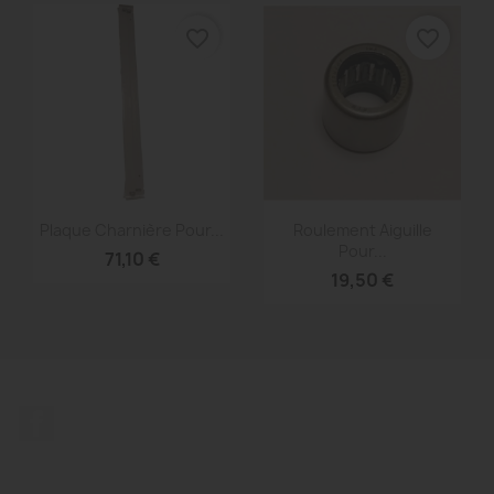
favorite_border
favorite_border
Aperçu rapide
Aperçu rapide


Plaque Charnière Pour...
Roulement Aiguille
Pour...
71,10 €
19,50 €
Facebook