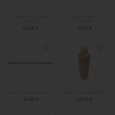
Aperçu rapide
Aperçu rapide


Serpentin Du Bras
Tôle Acier Electro
Arrière...
Zinguée
40,50 €
17,60 €
favorite_border
favorite_border
Aperçu rapide
Aperçu rapide


Bas De Caisse Gauche...
Acide Stop Rouille 500ml
44,50 €
29,50 €