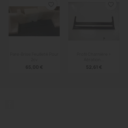
favorite_border
favorite_border
Aperçu rapide
Aperçu rapide


Pare-Brise Feuilleté Pour
Profil Charnière +
2cv
Aération...
65,00 €
52,61 €
Facebook