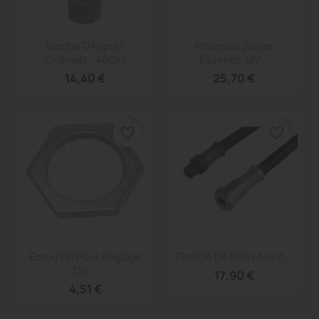
Aperçu rapide
Aperçu rapide


Bombe D'Apprêt
Rhéostat Jauge
Châmois - 400ml
Essence 12V...
14,40 €
25,70 €
favorite_border
favorite_border
Aperçu rapide
Aperçu rapide


Ecrou Fin Pour Réglage
Flexible De Frein Avant...
Du...
17,90 €
4,51 €