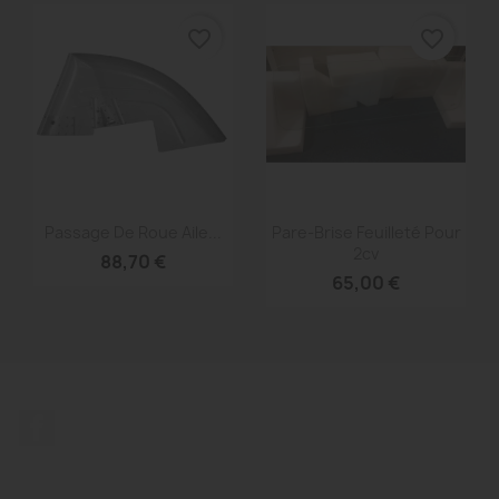
favorite_border
favorite_border
Aperçu rapide
Aperçu rapide


Passage De Roue Aile...
Pare-Brise Feuilleté Pour
2cv
88,70 €
65,00 €
Facebook