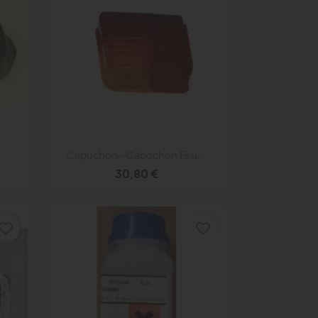
Aperçu rapide

Capuchon - Cabochon Feu...
30,80 €
vorite_border
favorite_border