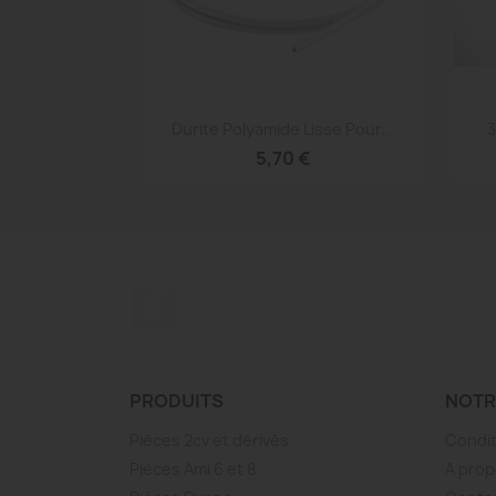
Aperçu rapide

Durite Polyamide Lisse Pour...
3
5,70 €
Facebook
PRODUITS
NOTR
Pièces 2cv et dérivés
Condit
Pièces Ami 6 et 8
A prop