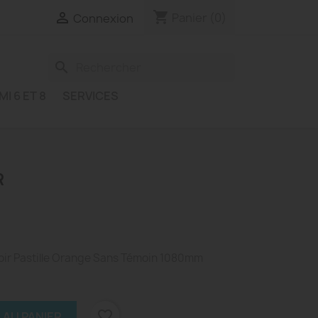
shopping_cart

Panier
(0)
Connexion
search
MI 6 ET 8
SERVICES
R
Noir Pastille Orange Sans Témoin 1080mm
favorite_border
 AU PANIER