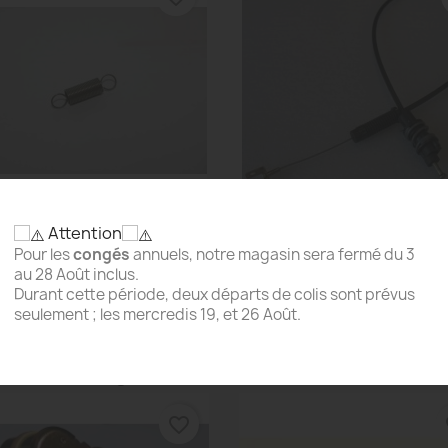
Attention
Aperçu rapide
Aperçu rapide


Ressort À Traction Du...
Câble D'Accélérateur Pour
Pour les
congés
annuels, notre magasin sera fermé du 3
2,76 €
12,00 €
au 28 Août inclus.
Durant cette période, deux départs de colis sont prévus
seulement ; les mercredis 19, et 26 Août.
roduit ont également acheté...
favorite_border
fa