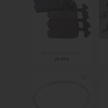
Aperçu rapide

Jeu De 4 Plaquettes De...
29,90 €
favorite_border