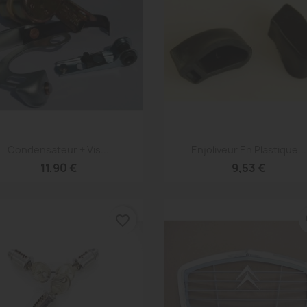
Aperçu rapide
Aperçu rapide


Condensateur + Vis...
Enjoliveur En Plastique...
11,90 €
9,53 €
favorite_border
fa