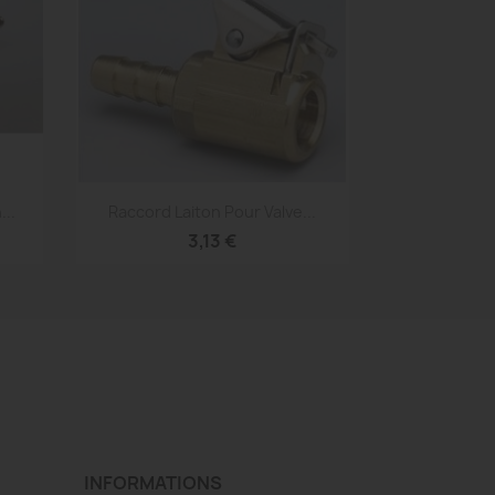
Aperçu rapide

..
Raccord Laiton Pour Valve...
3,13 €
INFORMATIONS