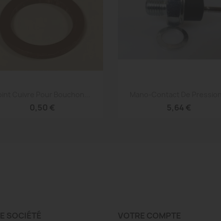
Aperçu rapide
Aperçu rapide


oint Cuivre Pour Bouchon...
Mano-Contact De Pression.
0,50 €
5,64 €
E SOCIÉTÉ
VOTRE COMPTE