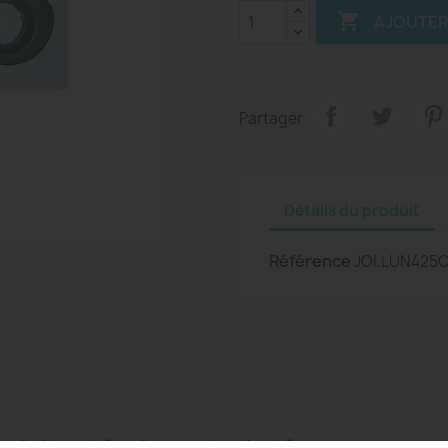

AJOUTER
Partager
Détails du produit
Référence
JOI.LUN425