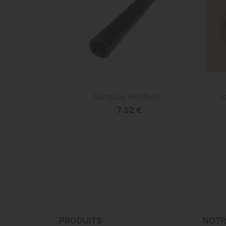
Aperçu rapide

Durite De Reniflard...
J
7,52 €
Facebook
PRODUITS
NOTR