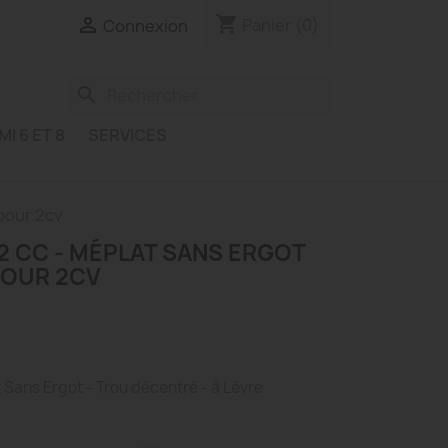
shopping_cart

Panier
(0)
Connexion
search
MI 6 ET 8
SERVICES
pour 2cv
2 CC - MÉPLAT SANS ERGOT
POUR 2CV
 Sans Ergot - Trou décentré - à Lèvre