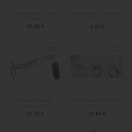
Aperçu rapide
Aperçu rapide


Pochette Joint Carbu
Accessoire De Fixation
Double...
Pour...
33,90 €
3,91 €
favorite_border
favorite_border
Aperçu rapide
Aperçu rapide


Rhéostat Jauge
Jeu De Segment Ø 66.00
Essence 12V...
Pour...
25,70 €
27,85 €