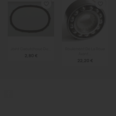
favorite_border
favorite_border
Aperçu rapide
Aperçu rapide


Joint Caoutchouc Du...
Roulement De La Roue
Avant...
2,80 €
22,20 €
Facebook