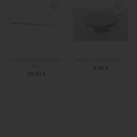
favorite_border
favorite_border
Aperçu rapide
Aperçu rapide


Charnière De Coffre En
Bouchon De Réservoir...
Alu...
9,90 €
20,40 €
Facebook