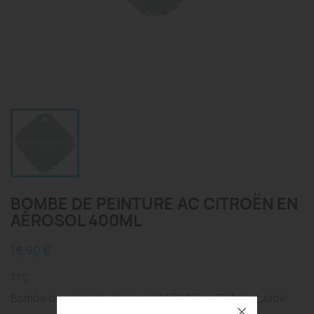
BOMBE DE PEINTURE AC CITROËN EN
AÉROSOL 400ML
18,90 €
TTC
Bombe de peinture en aérosol AC539 ou GRA Vert Jade