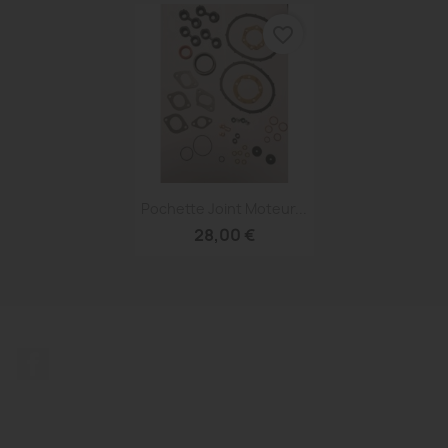
favorite_border
Aperçu rapide

Pochette Joint Moteur...
28,00 €
Facebook