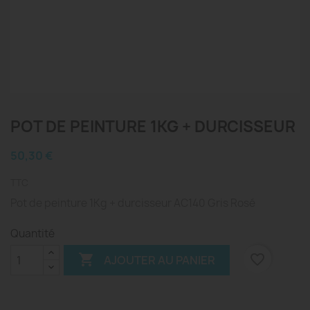
POT DE PEINTURE 1KG + DURCISSEUR
50,30 €
TTC
Pot de peinture 1Kg + durcisseur AC140 Gris Rosé
Quantité

favorite_border
AJOUTER AU PANIER