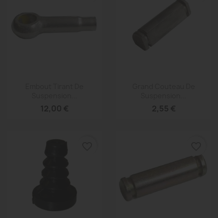
Aperçu rapide
Aperçu rapide


Embout Tirant De
Grand Couteau De
Suspension...
Suspension...
12,00 €
2,55 €
favorite_border
favorite_border