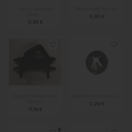
Aperçu rapide
Aperçu rapide


Ecrou Central De
Filtre À Huile Pour 2cv
Jante...
5,90 €
0,95 €
favorite_border
favorite_border
Aperçu rapide
Aperçu rapide


Support Moteur Avant
Agrafe En Acier Pour La...
Gauche...
0,20 €
11,16 €