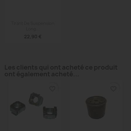
Aperçu rapide

Tirant De Suspension
Long...
22,90 €
Les clients qui ont acheté ce produit
ont également acheté...
favorite_border
favorite_border