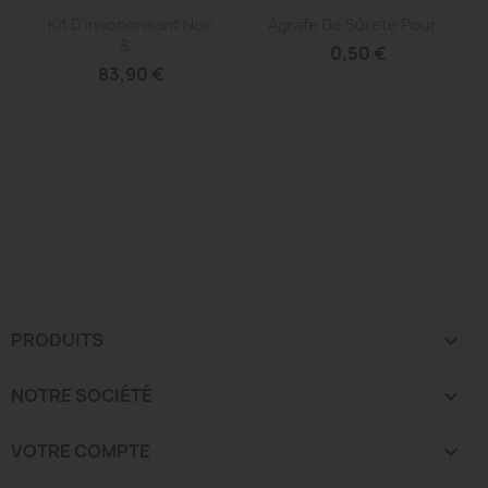
Aperçu rapide
Aperçu rapide


Kit D'insonorisant Noir
Agrafe De Sûreté Pour...
8...
0,50 €
83,90 €
Facebook
PRODUITS

NOTRE SOCIÉTÉ

VOTRE COMPTE
