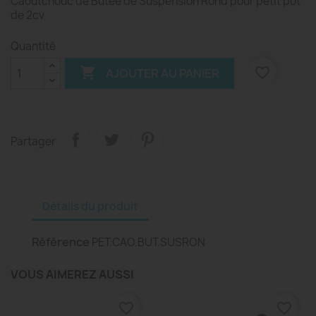
Caoutchouc de Butée de Suspension Rond pour petit pot
de 2cv
Quantité

favorite_border
AJOUTER AU PANIER
Partager
Détails du produit
Référence
PET.CAO.BUT.SUSRON
VOUS AIMEREZ AUSSI
favorite_border
favorite_border