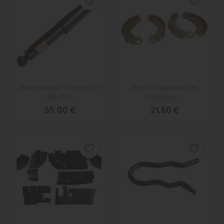
favorite_border
favorite_border
Aperçu rapide
Aperçu rapide


Amortisseur Arrière 2cv
Jeu De Segment De
Record
Tambour...
55,00 €
21,60 €
favorite_border
favorite_border