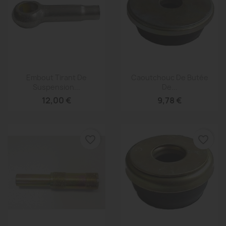
Aperçu rapide
Aperçu rapide


Embout Tirant De
Caoutchouc De Butée
Suspension...
De...
12,00 €
9,78 €
favorite_border
favorite_border