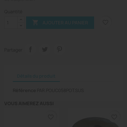
Quantité

favorite_border
AJOUTER AU PANIER
Partager
Détails du produit
Référence
PAR.POUC058POT.SUS
VOUS AIMEREZ AUSSI
favorite_border
favorite_border