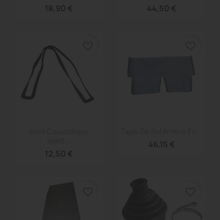
18,90 €
44,50 €
favorite_border
favorite_border
Aperçu rapide
Aperçu rapide


Joint Caoutchouc
Tapis De Sol Arrière En...
Volet...
46,15 €
12,50 €
favorite_border
favorite_border