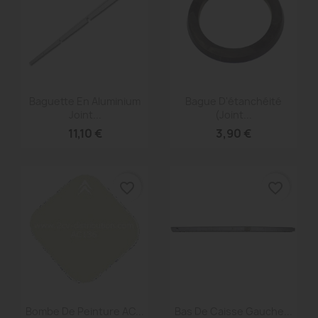
Aperçu rapide
Aperçu rapide


Baguette En Aluminium
Bague D'étanchéité
Joint...
(joint...
11,10 €
3,90 €
favorite_border
favorite_border
Aperçu rapide
Aperçu rapide


Bombe De Peinture AC...
Bas De Caisse Gauche...