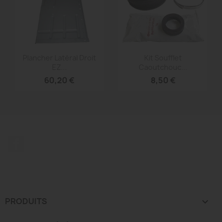
Aperçu rapide
Aperçu rapide


Plancher Latéral Droit
Kit Soufflet
EZ...
Caoutchouc...
60,20 €
8,50 €
Facebook
PRODUITS
