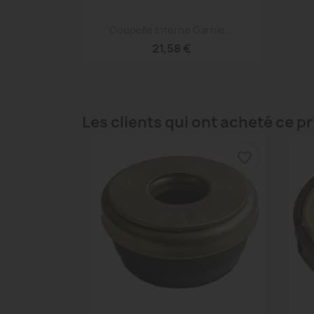
Aperçu rapide

Coupelle Interne Garnie...
21,58 €
Les clients qui ont acheté ce p
favorite_border