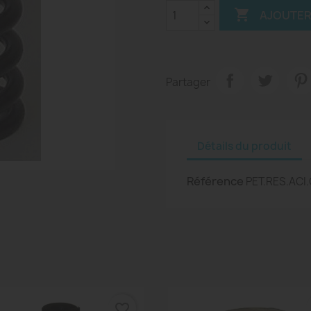

AJOUTER
Partager
Détails du produit
Référence
PET.RES.AC
favorite_border