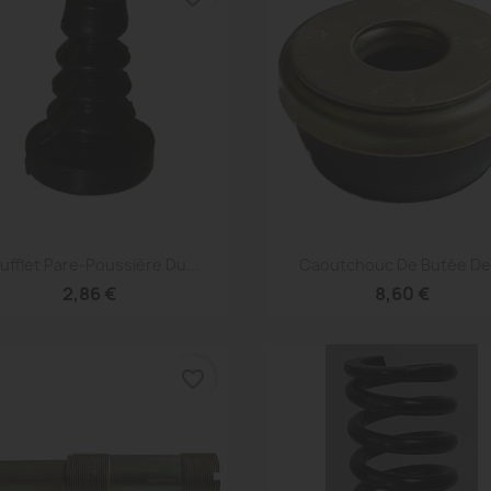
Aperçu rapide
Aperçu rapide


ufflet Pare-Poussière Du...
Caoutchouc De Butée De.
2,86 €
8,60 €
favorite_border