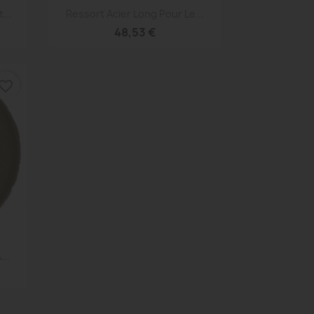
Aperçu rapide

...
Ressort Acier Long Pour Le...
48,53 €
vorite_border
...