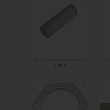
Aperçu rapide

Grand Couteau De Suspension...
So
2,55 €
favorite_border