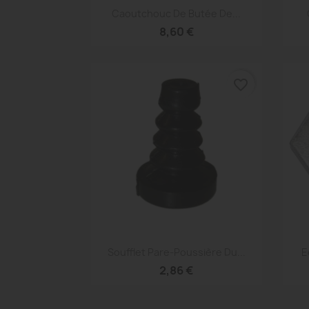
Aperçu rapide

Caoutchouc De Butée De...
8,60 €
favorite_border
Aperçu rapide

Soufflet Pare-Poussière Du...
E
2,86 €