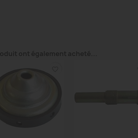
roduit ont également acheté...
favorite_border
fa