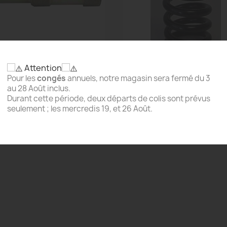
Attention
Aperçu rapide
Aperçu rapide


bout De Réglage Du Petit...
Ressort Acier Long Pour Le
Pour les
congés
annuels, notre magasin sera fermé du 3
23,89 €
48,53 €
au 28 Août inclus.
Durant cette période, deux départs de colis sont prévus
seulement ; les mercredis 19, et 26 Août.