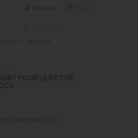
shopping_cart

Panier
(0)
Connexion
search
MI 6 ET 8
SERVICES
 2cv
OURT POUR LE POT DE
 2CV
Pot de Suspension Ø110 2cv