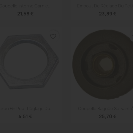
Aperçu rapide
Aperçu rapide


Coupelle Interne Garnie...
Embout De Réglage Du Petit
21,58 €
23,89 €
favorite_border
fa
Aperçu rapide
Aperçu rapide


crou Fin Pour Réglage Du...
Coupelle Baguée Servant À
4,51 €
25,70 €