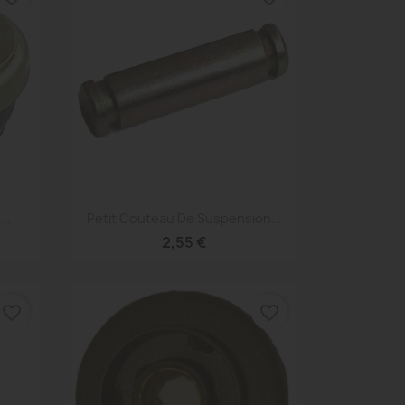
Aperçu rapide

..
Petit Couteau De Suspension...
2,55 €
favorite_border
favorite_border