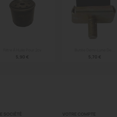
Aperçu rapide
Aperçu rapide


Filtre À Huile Pour 2cv
Butée Demi-Lune De...
5,90 €
5,70 €
E SOCIÉTÉ
VOTRE COMPTE