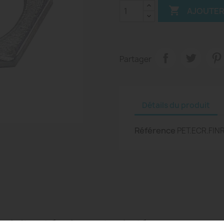

AJOUTER
Partager
Détails du produit
Référence
PET.ECR.FI