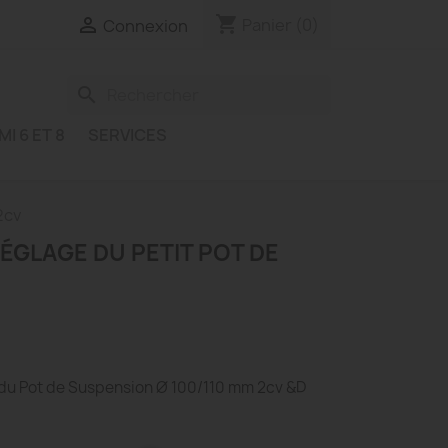
shopping_cart

Panier
(0)
Connexion
search
MI 6 ET 8
SERVICES
2cv
ÉGLAGE DU PETIT POT DE
 du Pot de Suspension Ø 100/110 mm 2cv &D