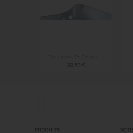
Aperçu rapide

Tôle Latérale De Chassis -...
22,60 €
Facebook
PRODUITS
NOTR