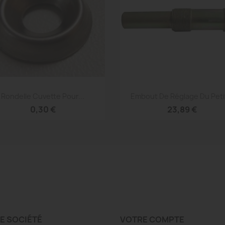
Aperçu rapide
Aperçu rapide


Rondelle Cuvette Pour...
Embout De Réglage Du Petit
0,30 €
23,89 €
E SOCIÉTÉ
VOTRE COMPTE