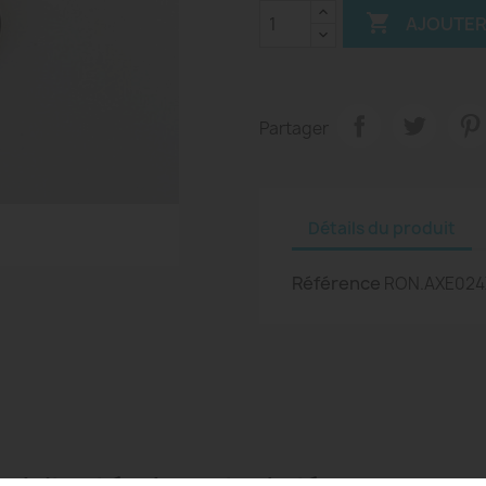

AJOUTER
Partager
Détails du produit
Référence
RON.AXE024