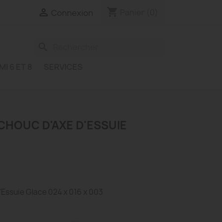
shopping_cart

Panier
(0)
Connexion
search
MI 6 ET 8
SERVICES
HOUC D'AXE D'ESSUIE
Essuie Glace 024 x 016 x 003