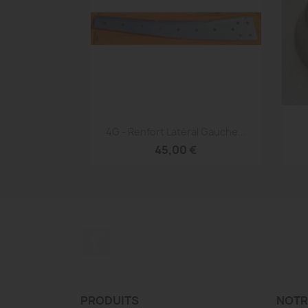
Aperçu rapide

4G - Renfort Latéral Gauche...
45,00 €
Facebook
PRODUITS
NOTR