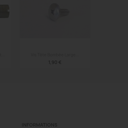
Aperçu rapide

...
Vis Tête Bombée Large...
1,90 €
INFORMATIONS