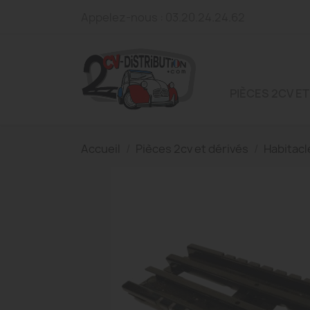
Appelez-nous :
03.20.24.24.62
PIÈCES 2CV ET
Accueil
Pièces 2cv et dérivés
Habitacl