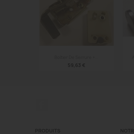
Aperçu rapide

Boîtier De Serrure +...
A
59,63 €
Facebook
PRODUITS
NOTR