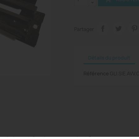
Partager
Détails du produit
Référence
GLI.SIE.AVV