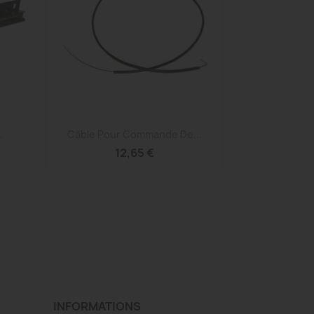
Aperçu rapide

.
Câble Pour Commande De...
12,65 €
INFORMATIONS