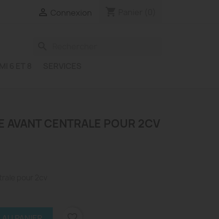
shopping_cart

Panier
(0)
Connexion
search
MI 6 ET 8
SERVICES
GE AVANT CENTRALE POUR 2CV
trale pour 2cv
favorite_border
 AU PANIER