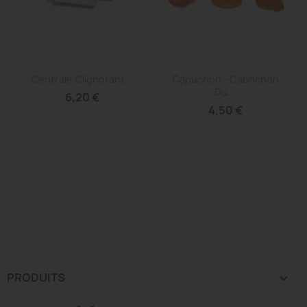
Aperçu rapide
Aperçu rapide


Centrale Clignotant...
Capuchon - Cabochon
Du...
6,20 €
4,50 €
Facebook
PRODUITS
