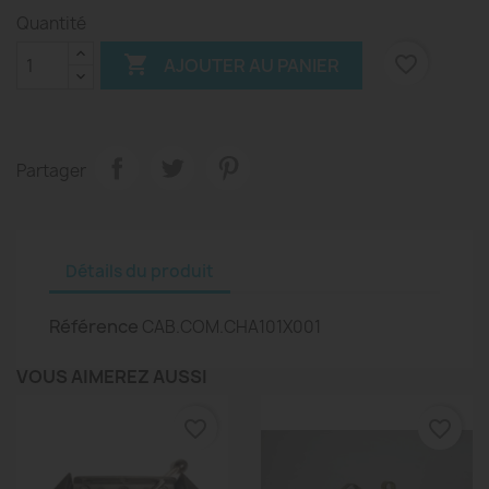
Quantité

favorite_border
AJOUTER AU PANIER
Partager
Détails du produit
Référence
CAB.COM.CHA101X001
VOUS AIMEREZ AUSSI
favorite_border
favorite_border