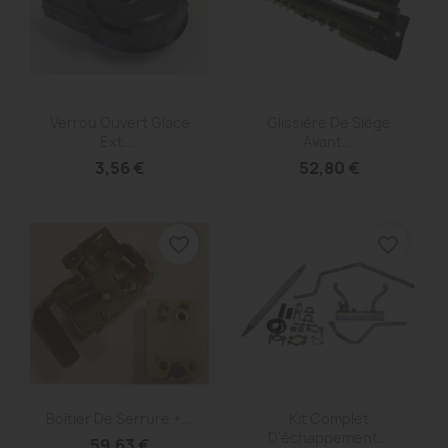
Aperçu rapide
Aperçu rapide


Verrou Ouvert Glace
Glissière De Siège
Ext....
Avant...
3,56 €
52,80 €
favorite_border
favorite_border
Aperçu rapide
Aperçu rapide


Boîtier De Serrure +...
Kit Complet
D'échappement...
59,63 €