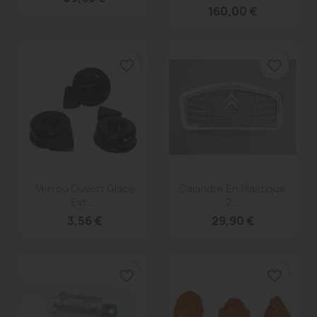
160,00 €
favorite_border
favorite_border
Aperçu rapide
Aperçu rapide


Verrou Ouvert Glace
Calandre En Plastique
Ext....
2...
3,56 €
29,90 €
favorite_border
favorite_border