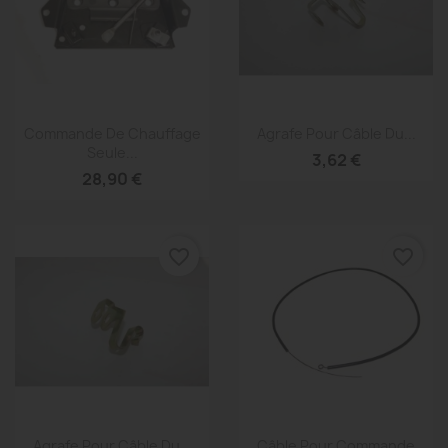
Aperçu rapide
Aperçu rapide


Commande De Chauffage
Agrafe Pour Câble Du...
Seule...
3,62 €
28,90 €
favorite_border
favorite_border
Aperçu rapide
Aperçu rapide


Agrafe Pour Câble Du...
Câble Pour Commande