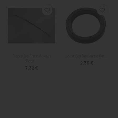
favorite_border
favorite_border
Aperçu rapide
Aperçu rapide


Câble De Frein À Main
Joint Spi De Sortie De...
Pour...
2,30 €
7,32 €
Facebook