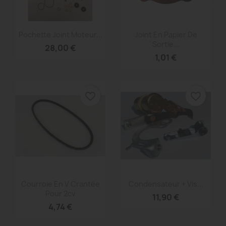
Aperçu rapide
Aperçu rapide


Pochette Joint Moteur...
Joint En Papier De
Sortie...
28,00 €
1,01 €
favorite_border
favorite_border
Aperçu rapide
Aperçu rapide


Courroie En V Crantée
Condensateur + Vis...
Pour 2cv
11,90 €
4,74 €